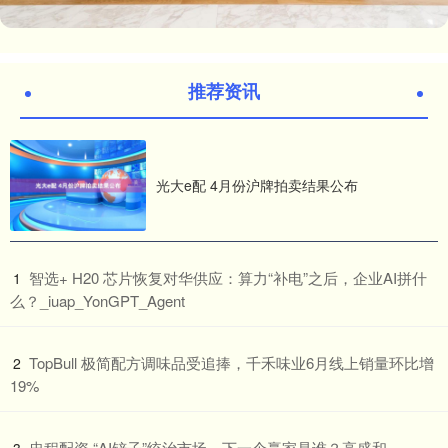
推荐资讯
光大e配 4月份沪牌拍卖结果公布
​智选+ H20 芯片恢复对华供应：算力“补电”之后，企业AI拼什
1
么？_iuap_YonGPT_Agent
​TopBull 极简配方调味品受追捧，千禾味业6月线上销量环比增
2
19%
​忠程配资 “AI铲子”统治市场，下一个赢家是谁？高盛和
3