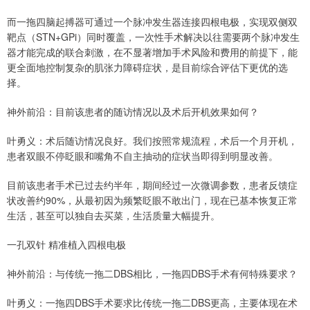
而一拖四脑起搏器可通过一个脉冲发生器连接四根电极，实现双侧双
靶点（STN+GPi）同时覆盖，一次性手术解决以往需要两个脉冲发生
器才能完成的联合刺激，在不显著增加手术风险和费用的前提下，能
更全面地控制复杂的肌张力障碍症状，是目前综合评估下更优的选
择。
神外前沿：目前该患者的随访情况以及术后开机效果如何？
叶勇义：术后随访情况良好。我们按照常规流程，术后一个月开机，
患者双眼不停眨眼和嘴角不自主抽动的症状当即得到明显改善。
目前该患者手术已过去约半年，期间经过一次微调参数，患者反馈症
状改善约90%，从最初因为频繁眨眼不敢出门，现在已基本恢复正常
生活，甚至可以独自去买菜，生活质量大幅提升。
一孔双针 精准植入四根电极
神外前沿：与传统一拖二DBS相比，一拖四DBS手术有何特殊要求？
叶勇义：一拖四DBS手术要求比传统一拖二DBS更高，主要体现在术