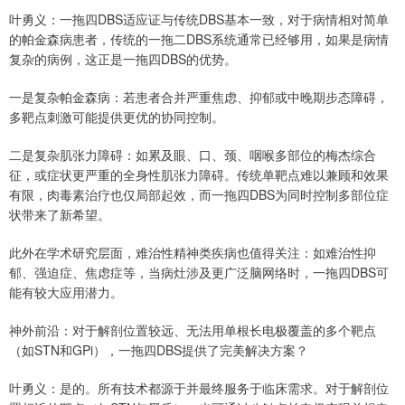
叶勇义：一拖四DBS适应证与传统DBS基本一致，对于病情相对简单
的帕金森病患者，传统的一拖二DBS系统通常已经够用，如果是病情
复杂的病例，这正是一拖四DBS的优势。
一是复杂帕金森病：若患者合并严重焦虑、抑郁或中晚期步态障碍，
多靶点刺激可能提供更优的协同控制。
二是复杂肌张力障碍：如累及眼、口、颈、咽喉多部位的梅杰综合
征，或症状更严重的全身性肌张力障碍。传统单靶点难以兼顾和效果
有限，肉毒素治疗也仅局部起效，而一拖四DBS为同时控制多部位症
状带来了新希望。
此外在学术研究层面，难治性精神类疾病也值得关注：如难治性抑
郁、强迫症、焦虑症等，当病灶涉及更广泛脑网络时，一拖四DBS可
能有较大应用潜力。
神外前沿：对于解剖位置较远、无法用单根长电极覆盖的多个靶点
（如STN和GPi），一拖四DBS提供了完美解决方案？
叶勇义：是的。所有技术都源于并最终服务于临床需求。对于解剖位