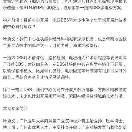
置相近的靶点（如STN与黑质），也可通过八触点长电极实现单根电
极覆盖；但STN与GPi距离较远，必须依靠一拖四DBS多电极方案。
神外前沿：目前中心开展一拖四DBS手术多少例？对于想开展此技术
的中心有何建议？
叶勇义：我们中心在功能神经外科领域有深厚积淀，也是华南地区较
早开展该技术的单位之一，目前尚处于积累经验阶段。
一拖四DBS对术前评估、路径规划、电极植入和术后程控等要求均高
于传统DBS，建议由具备一定DBS经验的中心在多学科协作下开展，
以确保精准植入。比如骨孔设计、电极固定等环节都有很多可探讨的
细节，需结合患者具体情况灵活调整。
除了一拖四DBS，我们中心同时在开展八触点电极、方向性电极等前
沿技术，未来也计划开展闭环刺激，紧跟神经调控领域的技术前沿。
本期专家简介
叶勇义，广州医科大学附属第二医院神经外科主治医师、医学博士、
博士后，广州市优秀人才。主要社会任职：广东省脑发育与脑病防治