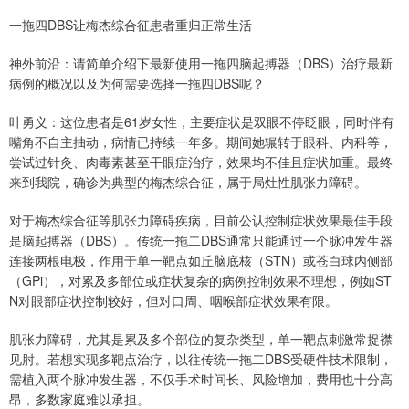
一拖四DBS让梅杰综合征患者重归正常生活
神外前沿：请简单介绍下最新使用一拖四脑起搏器（DBS）治疗最新
病例的概况以及为何需要选择一拖四DBS呢？
叶勇义：这位患者是61岁女性，主要症状是双眼不停眨眼，同时伴有
嘴角不自主抽动，病情已持续一年多。期间她辗转于眼科、内科等，
尝试过针灸、肉毒素甚至干眼症治疗，效果均不佳且症状加重。最终
来到我院，确诊为典型的梅杰综合征，属于局灶性肌张力障碍。
对于梅杰综合征等肌张力障碍疾病，目前公认控制症状效果最佳手段
是脑起搏器（DBS）。传统一拖二DBS通常只能通过一个脉冲发生器
连接两根电极，作用于单一靶点如丘脑底核（STN）或苍白球内侧部
（GPi），对累及多部位或症状复杂的病例控制效果不理想，例如ST
N对眼部症状控制较好，但对口周、咽喉部症状效果有限。
肌张力障碍，尤其是累及多个部位的复杂类型，单一靶点刺激常捉襟
见肘。若想实现多靶点治疗，以往传统一拖二DBS受硬件技术限制，
需植入两个脉冲发生器，不仅手术时间长、风险增加，费用也十分高
昂，多数家庭难以承担。