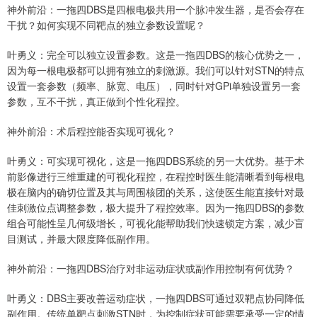
神外前沿：一拖四DBS是四根电极共用一个脉冲发生器，是否会存在
干扰？如何实现不同靶点的独立参数设置呢？
叶勇义：完全可以独立设置参数。这是一拖四DBS的核心优势之一，
因为每一根电极都可以拥有独立的刺激源。我们可以针对STN的特点
设置一套参数（频率、脉宽、电压），同时针对GPi单独设置另一套
参数，互不干扰，真正做到个性化程控。
神外前沿：术后程控能否实现可视化？
叶勇义：可实现可视化，这是一拖四DBS系统的另一大优势。基于术
前影像进行三维重建的可视化程控，在程控时医生能清晰看到每根电
极在脑内的确切位置及其与周围核团的关系，这使医生能直接针对最
佳刺激位点调整参数，极大提升了程控效率。因为一拖四DBS的参数
组合可能性呈几何级增长，可视化能帮助我们快速锁定方案，减少盲
目测试，并最大限度降低副作用。
神外前沿：一拖四DBS治疗对非运动症状或副作用控制有何优势？
叶勇义：DBS主要改善运动症状，一拖四DBS可通过双靶点协同降低
副作用。传统单靶点刺激STN时，为控制症状可能需要承受一定的情