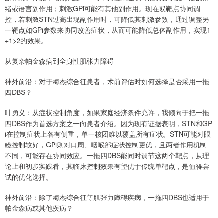
绪或语言副作用；刺激GPi可能有其他副作用。现在双靶点协同调
控，若刺激STN过高出现副作用时，可降低其刺激参数，通过调整另
一靶点如GPi参数来协同改善症状，从而可能降低总体副作用，实现1
+1>2的效果。
从复杂帕金森病到全身性肌张力障碍
神外前沿：对于梅杰综合征患者，术前评估时如何选择是否采用一拖
四DBS？
叶勇义：从症状控制角度，如果家庭经济条件允许，我倾向于把一拖
四DBS作为首选方案之一向患者介绍。因为现有证据表明，STN和GP
i在控制症状上各有侧重，单一核团难以覆盖所有症状。STN可能对眼
睑控制较好，GPi则对口周、咽喉部症状控制更优，且两者作用机制
不同，可能存在协同效应。一拖四DBS能同时调节这两个靶点，从理
论上和初步实践看，其临床控制效果有望优于传统单靶点，是值得尝
试的优化选择。
神外前沿：除了梅杰综合征等肌张力障碍疾病，一拖四DBS也适用于
帕金森病或其他疾病？