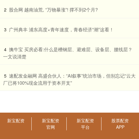
​股合网 越南油荒, “万物暴涨”! 撑不到2个月?
2
​广州典丰 浦东高度×青年速度，青春经济“潮”这看！
3
​擒牛宝 买房必看:什么是槽钢层、避难层、设备层、腰线层？
4
一文说清楚
​速配发金融网 高盛合伙人：“AI叙事”统治市场，但别忘记“云大
5
厂已将100%现金流用于资本开支”
新宝配资
新宝配资
新宝配资
股票配资
官网
平台
APP