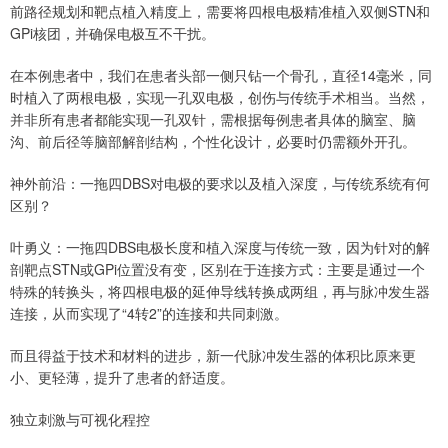
前路径规划和靶点植入精度上，需要将四根电极精准植入双侧STN和
GPi核团，并确保电极互不干扰。
在本例患者中，我们在患者头部一侧只钻一个骨孔，直径14毫米，同
时植入了两根电极，实现一孔双电极，创伤与传统手术相当。当然，
并非所有患者都能实现一孔双针，需根据每例患者具体的脑室、脑
沟、前后径等脑部解剖结构，个性化设计，必要时仍需额外开孔。
神外前沿：一拖四DBS对电极的要求以及植入深度，与传统系统有何
区别？
叶勇义：一拖四DBS电极长度和植入深度与传统一致，因为针对的解
剖靶点STN或GPi位置没有变，区别在于连接方式：主要是通过一个
特殊的转换头，将四根电极的延伸导线转换成两组，再与脉冲发生器
连接，从而实现了“4转2”的连接和共同刺激。
而且得益于技术和材料的进步，新一代脉冲发生器的体积比原来更
小、更轻薄，提升了患者的舒适度。
独立刺激与可视化程控