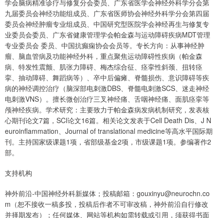
学会脑病精准诊疗与修复分会委员、广东省医学会神经外科学分会第
九届委员会神经功能组成员、广东省医师协会神经外科学分会第四届
委员会神经肿瘤专业组成员、中国研究型医院学会神经再生与修复专
业委员会委员、广东省健康管理学会帕金森与运动障碍疾病MDT管理
专业委员会 委员、中国抗癫痫协会会员等。专长方向：从事神经肿
瘤、脑血管病及功能神经外科，重点聚焦运动障碍性疾病（帕金森
病、特发性震颤、肌张力障碍、梅杰综合征、痉挛性斜颈、扭转痉
挛、抽动障碍、舞蹈病等）、卒中后偏瘫、脊髓损伤、意识障碍等疾
病的神经调控治疗（脑深部电刺激DBS、脊髓电刺激SCS、迷走神经
电刺激VNS）。擅长微创治疗三叉神经痛、舌咽神经痛、面肌痉挛等
颅神经疾病。学术研究：主要致力于帕金森病发病机制研究，发表核
心期刊论文7篇，SCI论文16篇。相关论文发表于Cell Death Dis、J N
euroinflammation、Journal of translational medicine等高水平国际期
刊。主持国家级课题1项，省部级基金2项，市级课题1项。参编著作2
部。
支持机构
神外前沿-中国神经外科新媒体；投稿邮箱：gouxinyu@neurochn.co
m（恕不接收一稿多投，投稿后作者不可审改稿，神外前沿自行修改
并择期发布）；任何媒体、网站等机构如需转载或引用，须获得书面