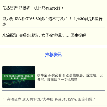
亿盛资产 郑板桥：杭州只有金农好！
威力财 IGN称GTA6 60帧\＂遥不可及\＂！主推30帧是R星传
统
米涂配资 演唱会现场，女子被“帅晕”……医生提醒
推荐资讯
擒牛宝 买房必看:什么是槽钢层、避难层、设
备层、腰线层？一文说清楚
​兴泊证券 逆天的“PCB”大牛股 暴涨313129%, 股东都慌了
1