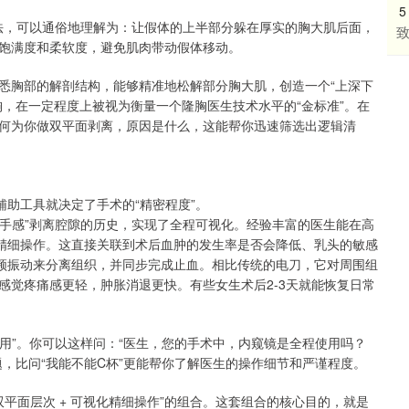
5
做法，可以通俗地理解为：让假体的上半部分躲在厚实的胸大肌后面，
致
饱满度和柔软度，避免肌肉带动假体移动。
悉胸部的解剖结构，能够精准地松解部分胸大肌，创造一个“上深下
，在一定程度上被视为衡量一个隆胸医生技术水平的“金标准”。在
何为你做双平面剥离，原因是什么，这能帮你迅速筛选出逻辑清
辅助工具就决定了手术的“精密程度”。
“手感”剥离腔隙的历史，实现了全程可视化。经验丰富的医生能在高
的精细操作。这直接关联到术后血肿的发生率是否会降低、乳头的敏感
高频振动来分离组织，并同步完成止血。相比传统的电刀，它对周围组
感觉疼痛感更轻，肿胀消退更快。有些女生术后2-3天就能恢复日常
么用”。你可以这样问：“医生，您的手术中，内窥镜是全程使用吗？
，比问“我能不能C杯”更能帮你了解医生的操作细节和严谨程度。
双平面层次 + 可视化精细操作”的组合。这套组合的核心目的，就是