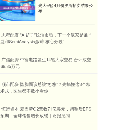
光大e配 4月份沪牌拍卖结果公
布
​忠程配资 “AI铲子”统治市场，下一个赢家是谁？
盛和SemiAnalysis激辩“核心分歧”
​广信配资 中富电路发生14笔大宗交易 合计成交
468.85万元
​顺市配资 隆胸面诊总被“忽悠”？先搞懂这3个核
心术式，医生都不敢小看你
​恒运资本 麦当劳Q2营收71亿美元，调整后EPS
超预期，全球销售增长放缓｜财报见闻