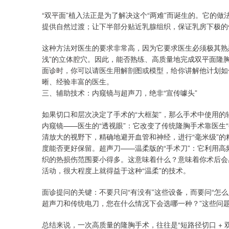
“双平面”植入法正是为了解决这个“两难”而诞生的。它的
提供自然过渡；让下半部分贴近乳腺组织，保证乳房下极的
这种方法对医生的要求非常高，因为它要求医生必须极其熟
浅”的立体腔穴。因此，能否熟练、高质量地完成双平面隆胸
面诊时，你可以请医生用解剖图或模型，给你讲解他计划如
晰、经验丰富的医生。
三、辅助技术：内窥镜与超声刀，绝非“宣传噱头”
如果切口和层次决定了手术的“大框架”，那么手术中使用的
内窥镜——医生的“透视眼”：它改变了传统隆胸手术靠医生
清放大的视野下，精确地避开血管和神经，进行“毫米级”
度能否更好保留。超声刀——温柔版的“手术刀”：它利用
织的热损伤范围要小得多。这意味着什么？意味着你术后会
活动，很大程度上就得益于这种“温柔”的技术。
面诊提问的关键：不要只问“有没有”这些设备，而要问“怎
超声刀和传统电刀，您在什么情况下会选哪一种？”这些问题
总结来说，一次高质量的隆胸手术，往往是“短路径切口 + 