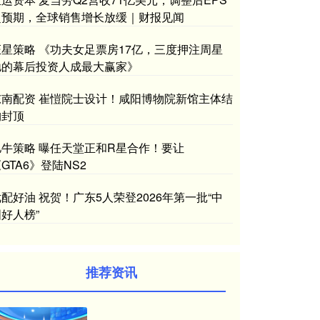
超预期，全球销售增长放缓｜财报见闻
证星策略 《功夫女足票房17亿，三度押注周星
驰的幕后投资人成最大赢家》
东南配资 崔愷院士设计！咸阳博物院新馆主体结
构封顶
亿牛策略 曝任天堂正和R星合作！要让
GTA6》登陆NS2
配好油 祝贺！广东5人荣登2026年第一批“中
好人榜”
推荐资讯