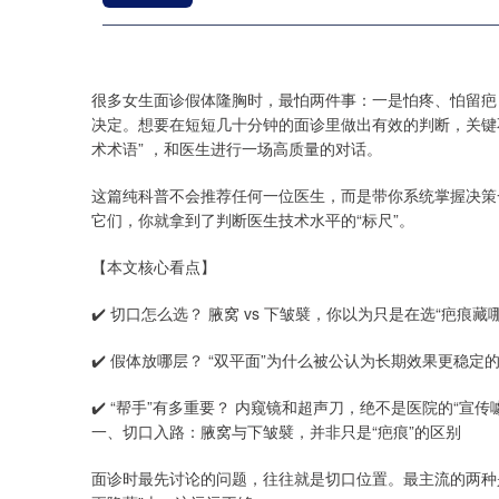
很多女生面诊假体隆胸时，最怕两件事：一是怕疼、怕留疤
决定。想要在短短几十分钟的面诊里做出有效的判断，关键不
术术语” ，和医生进行一场高质量的对话。
这篇纯科普不会推荐任何一位医生，而是带你系统掌握决策
它们，你就拿到了判断医生技术水平的“标尺”。
【本文核心看点】
✔️ 切口怎么选？ 腋窝 vs 下皱襞，你以为只是在选“疤痕藏
✔️ 假体放哪层？ “双平面”为什么被公认为长期效果更稳定
✔️ “帮手”有多重要？ 内窥镜和超声刀，绝不是医院的“宣传
一、切口入路：腋窝与下皱襞，并非只是“疤痕”的区别
面诊时最先讨论的问题，往往就是切口位置。最主流的两种