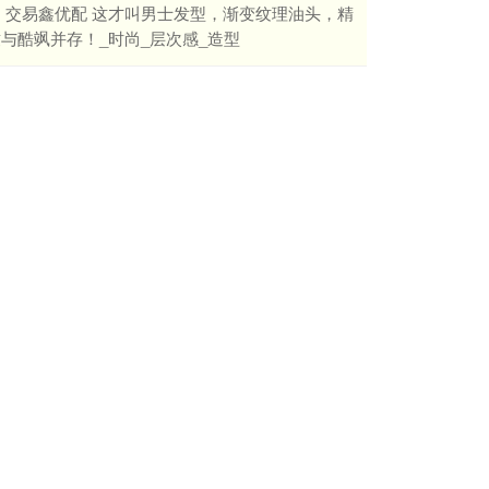
​交易鑫优配 这才叫男士发型，渐变纹理油头，精
与酷飒并存！_时尚_层次感_造型