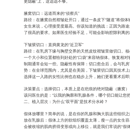
更隐蔽”上，这远远不够。
腋窝切口：远道而来的“侦察兵”
路径：在腋窝自然褶皱处开口，通过一条皮下“隧道”将假
女生来说，心理接受度最高。你该知道的挑战：正因为路途
了很高的要求。如果医生经验不足，可能会影响腔隙剥离的
下皱襞切口：直捣黄龙的“近卫军”
路径：在乳房下缘与胸壁交界的天然皮纹褶皱里做切口。核
一个大小和位置都恰到好处的“口袋”来容纳假体。恢复相
制期通常会短一些。隐蔽性有保障：切口愈合后，会与乳房
势：在全球范围内，尤其是在美国，下皱襞切口因其技术上
选择这一入路的女性比例也在稳步上升，她们更看重术后即
决策要点：选择切口，本质上是在疤痕的绝对隐蔽（腋窝）
该问医生的是：“以我的胸廓和乳腺条件，哪个切口能让您把
二、植入层次：为什么“双平面”是技术分水岭？
假体放哪里？简单的说，是在你的乳腺和胸大肌这些组织之
放在乳腺后：假体上方的软组织覆盖太薄，瘦一点的女生容
会被收缩的肌肉挤得变形或向上移位，就是我们常说的“假体