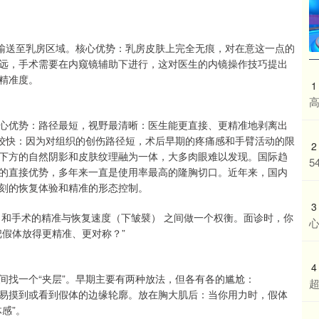
体输送至乳房区域。核心优势：乳房皮肤上完全无痕，对在意这一点的
远，手术需要在内窥镜辅助下进行，这对医生的内镜操作技巧提出
精准度。
1
高
心优势：路径最短，视野最清晰：医生能更直接、更精准地剥离出
对较快：因为对组织的创伤路径短，术后早期的疼痛感和手臂活动的限
2
下方的自然阴影和皮肤纹理融为一体，大多肉眼难以发现。国际趋
5
的直接优势，多年来一直是使用率最高的隆胸切口。近年来，国内
刻的恢复体验和精准的形态控制。
3
 和手术的精准与恢复速度（下皱襞） 之间做一个权衡。面诊时，你
假体放得更精准、更对称？”
4
间找一个“夹层”。早期主要有两种放法，但各有各的尴尬：
易摸到或看到假体的边缘轮廓。放在胸大肌后：当你用力时，假体
感”。