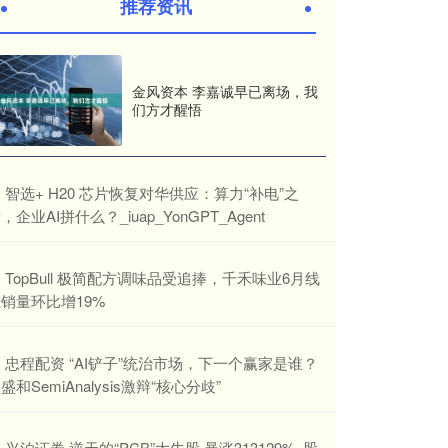
推荐资讯
金风资本 李嘉诚早已离场，我
们方才醒悟
​智选+ H20 芯片恢复对华供应：算力“补电”之
，企业AI拼什么？_iuap_YonGPT_Agent
​TopBull 极简配方调味品受追捧，千禾味业6月线
销量环比增19%
​忠程配资 “AI铲子”统治市场，下一个赢家是谁？
盛和SemiAnalysis激辩“核心分歧”
​兴泊证券 逆天的“PCB”大牛股 暴涨313129%, 股