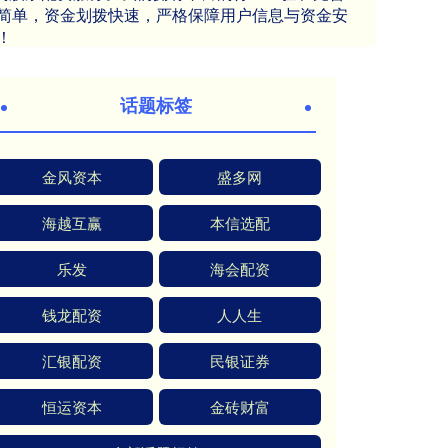
简单，资金划拨快速，严格保障用户信息与资金安
！
话题标签
金风资本
盛多网
海越互赢
本信选配
乐发
海会配资
钱龙配资
人人生
汇银配资
民银证券
恒运资本
金砖财富